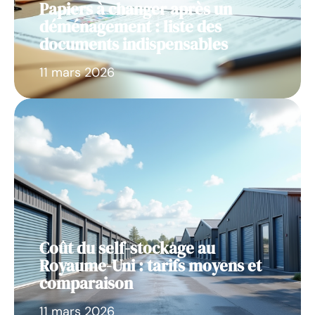
Papiers à changer après un
déménagement : liste des
documents indispensables
11 mars 2026
Coût du self-stockage au
Royaume-Uni : tarifs moyens et
comparaison
11 mars 2026