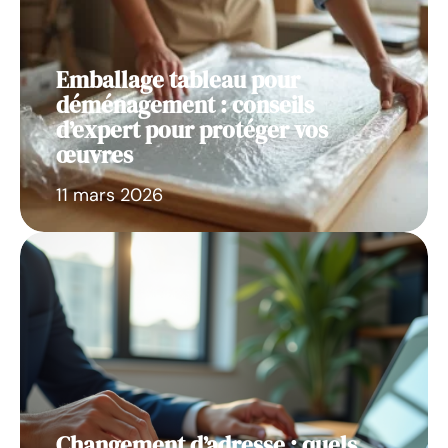
Emballage tableau pour
déménagement : conseils
d’expert pour protéger vos
œuvres
11 mars 2026
Changement d’adresse : quels