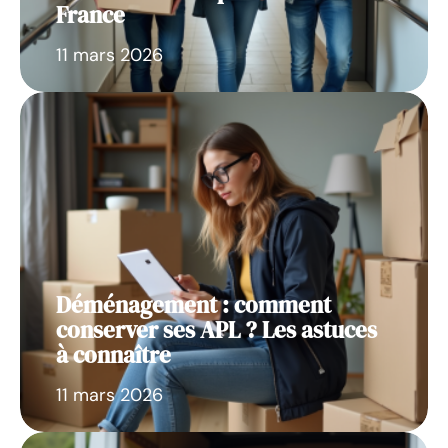
France
11 mars 2026
Déménagement : comment
conserver ses APL ? Les astuces
à connaître
11 mars 2026