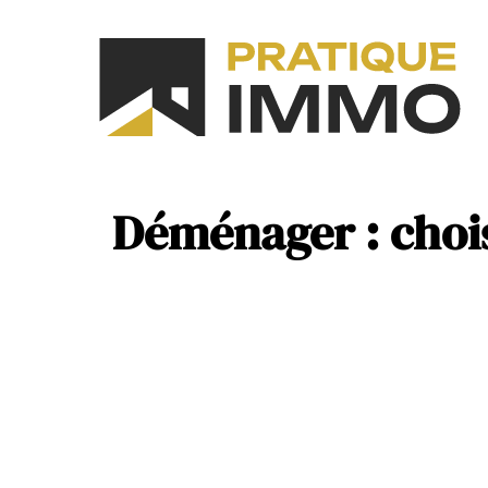
As
N
Déménager : choi