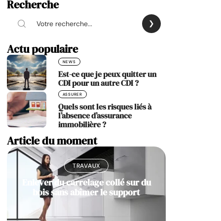
Recherche
Actu populaire
NEWS
Est-ce que je peux quitter un
CDI pour un autre CDI ?
ASSURER
Quels sont les risques liés à
l’absence d’assurance
immobilière ?
Article du moment
TRAVAUX
Enlever du carrelage collé sur du
bois sans abîmer le support