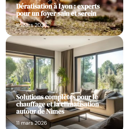
Dératisation à Lyon : experts
pour un foyer sain et serein
11 mars 2026
Solutions complètes pour le
chauffage et la climatisation
autour de Nîmes
11 mars 2026