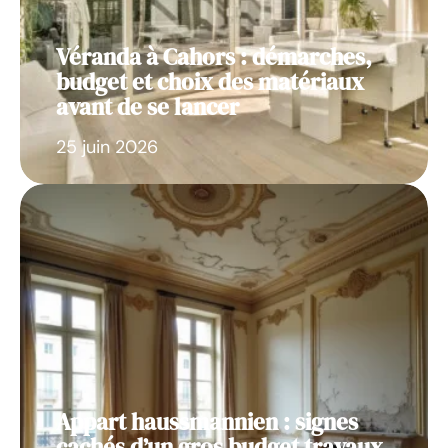
Véranda à Cahors : démarches,
budget et choix des matériaux
avant de se lancer
25 juin 2026
Appart haussmannien : signes
cachés d’un gros budget travaux