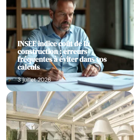
INSEE indice coût de la
construction : erreurs
fréquentes à éviter dans vos
calculs
3 juillet 2026