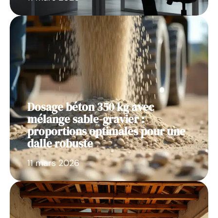
Dosage béton 350 kg avec
mélange sable-gravier :
proportions optimales pour une
dalle robuste
11 mars 2026