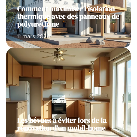
Comment maximiser l’isolation
thermique avec des panneaux de
polyuréthane
11 mars 2026
Les bévues à éviter lors de la
rénovation d’un mobil-home