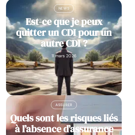
NEWS
Est-ce que je peux
quitter un CDI pour un
autre CDI ?
11 mars 2026
ASSURER
Quels sont les risques liés
à l’absence d’assurance