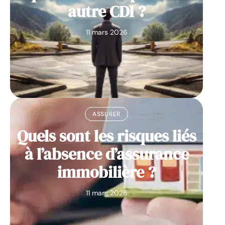
autre CDI ?
11 mars 2026
ASSURER
Quels sont les risques liés
à l’absence d’assurance
immobilière ?
11 mars 2026