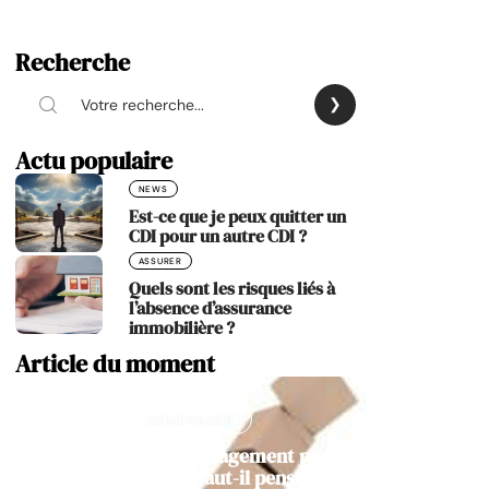
Recherche
Actu populaire
NEWS
Est-ce que je peux quitter un
CDI pour un autre CDI ?
ASSURER
Quels sont les risques liés à
l’absence d’assurance
immobilière ?
Article du moment
DÉMÉNAGER
Préparer son déménagement pour
Colmart : à quoi faut-il penser ?