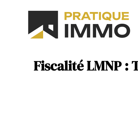
As
N
Fiscalité LMNP : T