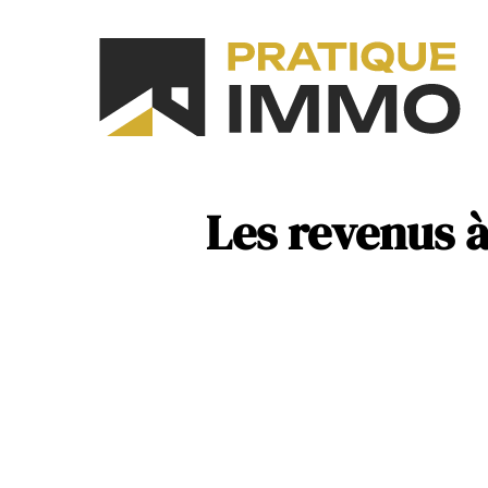
As
N
Les revenus à