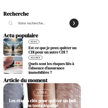
Recherche
Actu populaire
NEWS
Est-ce que je peux quitter un
CDI pour un autre CDI ?
ASSURER
Quels sont les risques liés à
l’absence d’assurance
immobilière ?
Article du moment
LOYER
Les étapes clés pour quitter un bail
en toute légalité