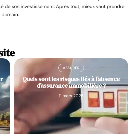
lité de son investissement. Après tout, mieux vaut prendre
s demain.
site
ASSURER
ur
Quels sont les risques liés à l’absence
d’assurance immobilière ?
11 mars 2026