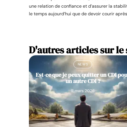
une relation de confiance et d’assurer la stabi
le temps aujourd’hui que de devoir courir aprè
D'autres articles sur le 
NEWS
Est-ce que je peux quitter un CDI po
un autre CDI ?
11 mars 2026