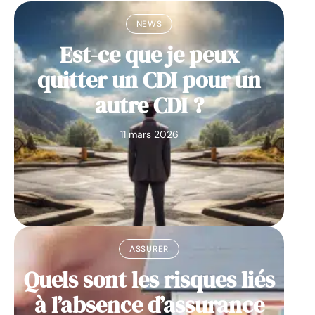
NEWS
Est-ce que je peux
quitter un CDI pour un
autre CDI ?
11 mars 2026
ASSURER
Quels sont les risques liés
à l’absence d’assurance